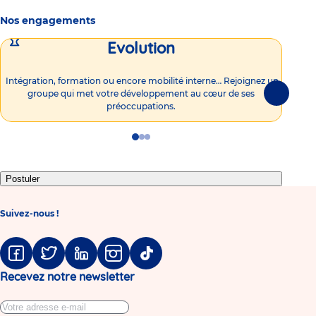
Nos engagements
Evolution
Intégration, formation ou encore mobilité interne… Rejoignez un
Vous
groupe qui met votre développement au cœur de ses
plu
Suivante
préoccupations.
Go
Go
Go
to
to
to
slide
slide
slide
1
2
3
Postuler
Suivez-nous !
Facebook
Twitter
Linkedin
Instagram
Tiktok
Recevez notre newsletter