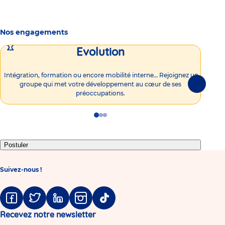
Nos engagements
Evolution
Intégration, formation ou encore mobilité interne… Rejoignez un
Vous
groupe qui met votre développement au cœur de ses
plu
Suivante
préoccupations.
Go
Go
Go
to
to
to
slide
slide
slide
1
2
3
Postuler
Suivez-nous !
Facebook
Twitter
Linkedin
Instagram
Tiktok
Recevez notre newsletter