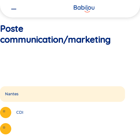
Vous
Accueil
Poste communication/marketing
êtes
ici
Poste
communication/marketing
Nantes
CDI