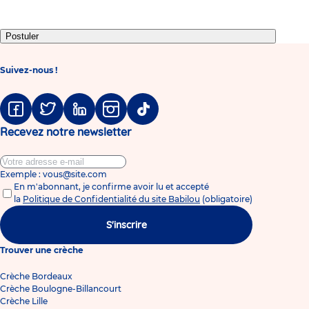
1
2
3
4
5
6
7
8
Postuler
Suivez-nous !
Facebook
Twitter
Linkedin
Instagram
Tiktok
Recevez notre newsletter
Exemple : vous@site.com
En m'abonnant, je confirme avoir lu et accepté
la
Politique de Confidentialité du site Babilou
(obligatoire)
S'inscrire
Trouver une crèche
Crèche Bordeaux
Crèche Boulogne-Billancourt
Crèche Lille