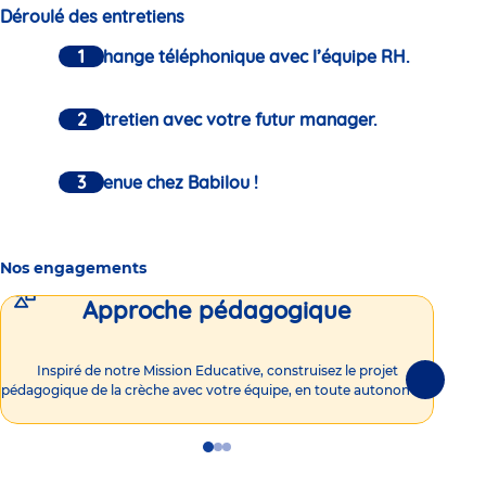
Déroulé des entretiens
Un échange téléphonique avec l’équipe RH.
Un entretien avec votre futur manager.
Bienvenue chez Babilou !
Nos engagements
Approche pédagogique
Int
Inspiré de notre Mission Educative, construisez le projet
Suivante
pédagogique de la crèche avec votre équipe, en toute autonomie !
Go
Go
Go
to
to
to