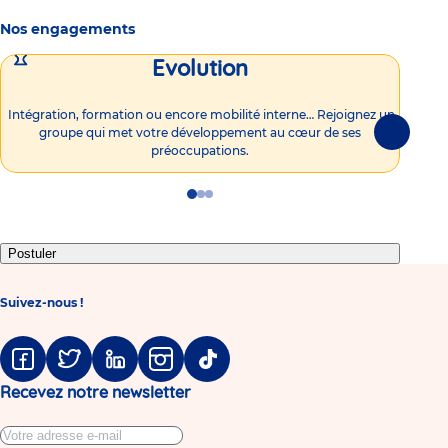
Nos engagements
Evolution
Intégration, formation ou encore mobilité interne… Rejoignez un
Vous
groupe qui met votre développement au cœur de ses
plu
Suivante
préoccupations.
Go
Go
Go
to
to
to
slide
slide
slide
1
2
3
Postuler
Suivez-nous !
Facebook
Twitter
Linkedin
Instagram
Tiktok
Recevez notre newsletter