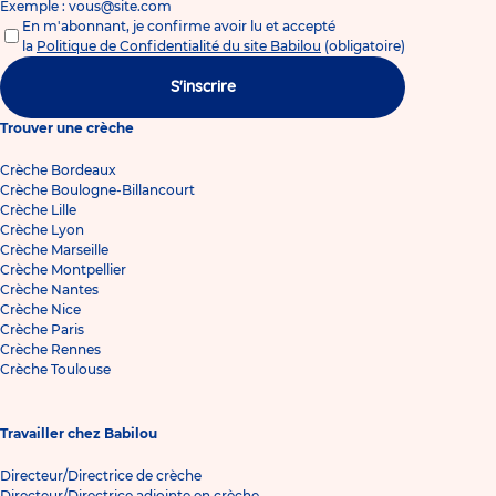
Exemple : vous@site.com
En m'abonnant, je confirme avoir lu et accepté
la
Politique de Confidentialité du site Babilou
(obligatoire)
S'inscrire
Trouver une crèche
Crèche Bordeaux
Crèche Boulogne-Billancourt
Crèche Lille
Crèche Lyon
Crèche Marseille
Crèche Montpellier
Crèche Nantes
Crèche Nice
Crèche Paris
Crèche Rennes
Crèche Toulouse
Travailler chez Babilou
Directeur/Directrice de crèche
Directeur/Directrice adjointe en crèche