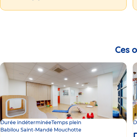
Ces o
Durée indéterminée
Temps plein
D
Babilou Saint-Mandé Mouchotte