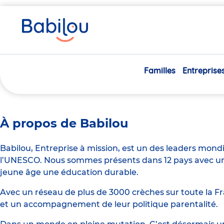
Vous
Accueil
Directeur de Crèche H/F
êtes
ici
Directeur de Crèche H/F
Familles
Entreprise
À propos de Babilou
Babilou, Entreprise à mission, est un des leaders mond
l’UNESCO. Nous sommes présents dans 12 pays avec un 
jeune âge une éducation durable.
Avec un réseau de plus de 3000 crèches sur toute la Fr
et un accompagnement de leur politique parentalité.