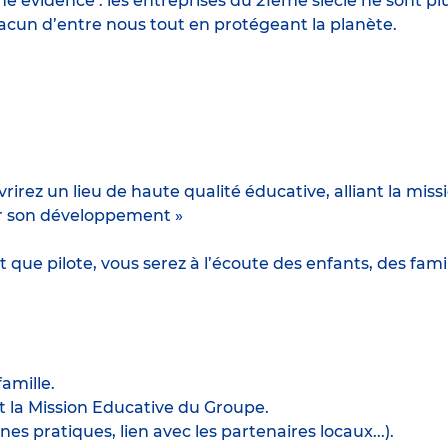
 évidence : les entreprises du 21ème siècle ne sont p
hacun d’entre nous tout en protégeant la planète.
irez un lieu de haute qualité éducative, alliant la missi
er son développement »
 que pilote, vous serez à l’écoute des enfants, des fami
famille.
et la Mission Educative du Groupe.
s pratiques, lien avec les partenaires locaux...).