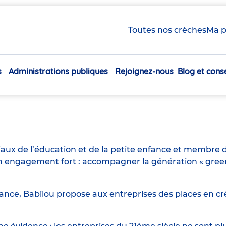
Toutes nos crèches
Ma p
s
Administrations publiques
Rejoignez-nous
Blog et conse
Navigation
principale
iaux de l’éducation et de la petite enfance et membre d
engagement fort : accompagner la génération « green n
ance, Babilou propose aux entreprises des places en crè