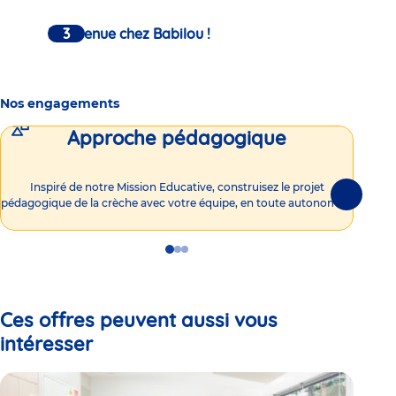
Bienvenue chez Babilou !
Nos engagements
Approche pédagogique
Int
Inspiré de notre Mission Educative, construisez le projet
Suivante
pédagogique de la crèche avec votre équipe, en toute autonomie !
Go
Go
Go
to
to
to
slide
slide
slide
1
2
3
Ces offres peuvent aussi vous
intéresser