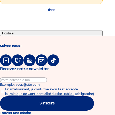
Go
Go
Go
to
to
to
slide
slide
slide
1
2
3
Postuler
Suivez-nous !
Facebook
Twitter
Linkedin
Instagram
Tiktok
Recevez notre newsletter
Exemple : vous@site.com
En m'abonnant, je confirme avoir lu et accepté
la
Politique de Confidentialité du site Babilou
(obligatoire)
S'inscrire
Trouver une crèche