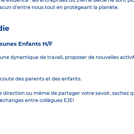
 évidence : les entreprises du 21ème siècle ne sont p
hacun d’entre nous tout en protégeant la planète.
die
eunes Enfants H/F
une dynamique de travail, proposer de nouvelles activi
 l’écoute des parents et des enfants.
te de direction ou même de partager votre savoir, sach
échanges entre collègues EJE!