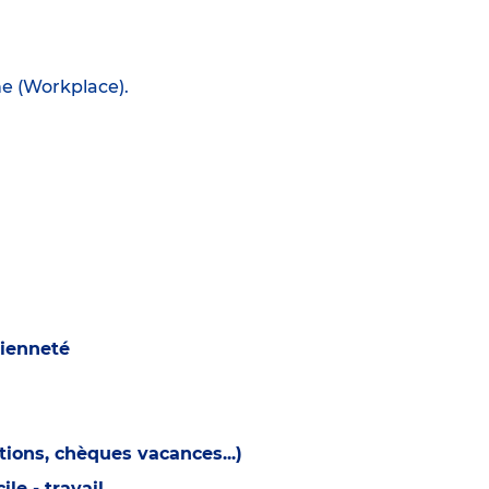
ne (Workplace).
cienneté
ions, chèques vacances...)
e - travail