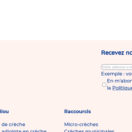
Recevez no
Exemple : v
En m'abonn
la
Politiqu
ilou
Raccourcis
e de crèche
Micro-crèches
e adjointe en crèche
Crèches municipales