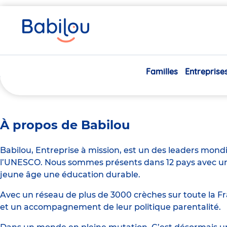
Vous
Accueil
Apprenti Educateur de Jeunes Enfants H/F
êtes
ici
Apprenti Educateur de Jeune
Familles
Entreprise
À propos de Babilou
Babilou, Entreprise à mission, est un des leaders mond
l’UNESCO. Nous sommes présents dans 12 pays avec un 
jeune âge une éducation durable.
Avec un réseau de plus de 3000 crèches sur toute la Fr
et un accompagnement de leur politique parentalité.