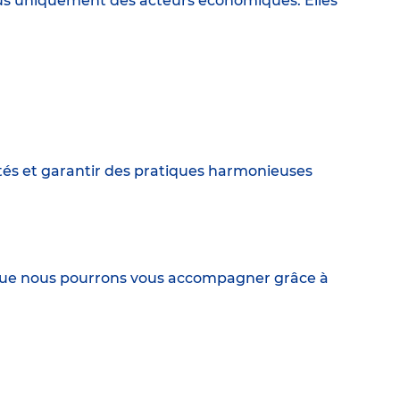
lus uniquement des acteurs économiques. Elles
tés et garantir des pratiques harmonieuses
ez que nous pourrons vous accompagner grâce à