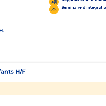
Séminaire d’intégrati
H.
fants H/F