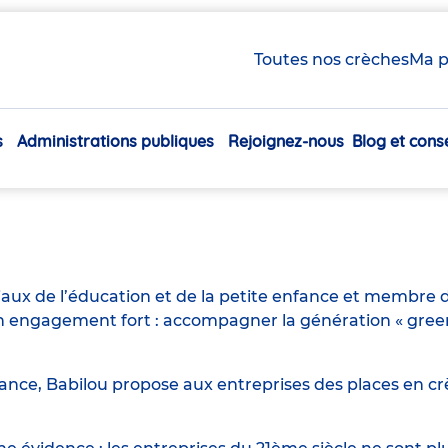
Toutes nos crèches
Ma p
s Enfants H/F
s
Administrations publiques
Rejoignez-nous
Blog et conse
Navigation
principale
iaux de l’éducation et de la petite enfance et membre d
engagement fort : accompagner la génération « green n
ance, Babilou propose aux entreprises des places en crè