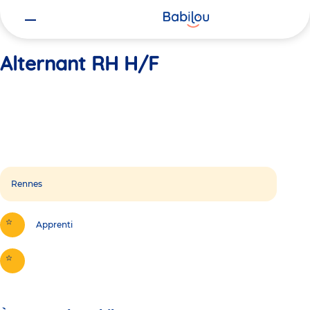
Vous
Accueil
Alternant RH H/F
êtes
ici
Alternant RH H/F
Rennes
Apprenti