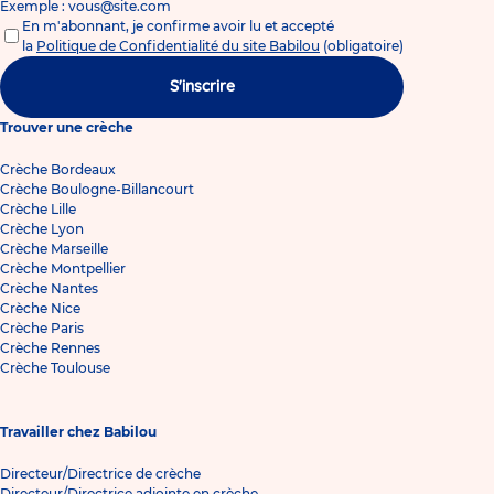
Exemple : vous@site.com
En m'abonnant, je confirme avoir lu et accepté
la
Politique de Confidentialité du site Babilou
(obligatoire)
S'inscrire
Trouver une crèche
Crèche Bordeaux
Crèche Boulogne-Billancourt
Crèche Lille
Crèche Lyon
Crèche Marseille
Crèche Montpellier
Crèche Nantes
Crèche Nice
Crèche Paris
Crèche Rennes
Crèche Toulouse
Travailler chez Babilou
Directeur/Directrice de crèche
Directeur/Directrice adjointe en crèche