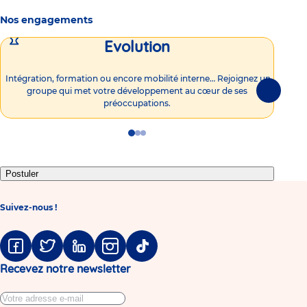
Nos engagements
Evolution
Intégration, formation ou encore mobilité interne… Rejoignez un
Vous
groupe qui met votre développement au cœur de ses
plu
Suivante
préoccupations.
Go
Go
Go
to
to
to
slide
slide
slide
1
2
3
Postuler
Suivez-nous !
Facebook
Twitter
Linkedin
Instagram
Tiktok
Recevez notre newsletter