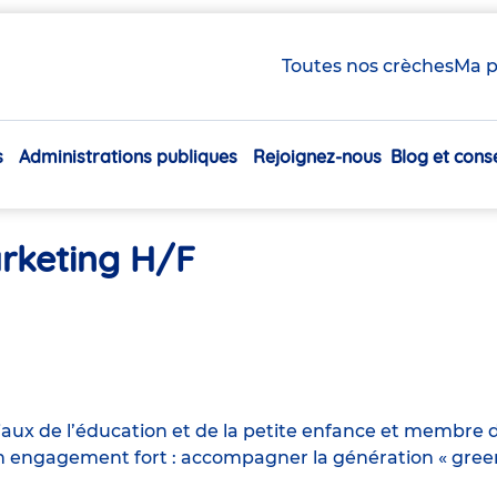
Toutes nos crèches
Ma p
s
Administrations publiques
Rejoignez-nous
Blog et conse
Navigation
principale
rketing H/F
iaux de l’éducation et de la petite enfance et membre d
engagement fort : accompagner la génération « green n