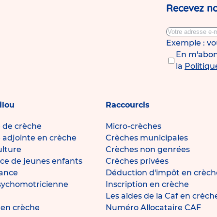
Recevez no
Exemple : v
En m'abonn
la
Politiqu
ilou
Raccourcis
e de crèche
Micro-crèches
e adjointe en crèche
Crèches municipales
ulture
Crèches non genrées
ce de jeunes enfants
Crèches privées
fance
Déduction d'impôt en crèch
sychomotricienne
Inscription en crèche
Les aides de la Caf en crèch
e en crèche
Numéro Allocataire CAF