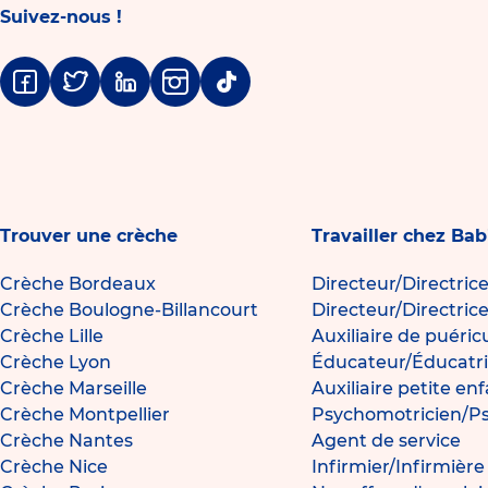
Suivez-nous !
Facebook
Twitter
Linkedin
Instagram
Tiktok
Trouver une crèche
Travailler chez Bab
Crèche Bordeaux
Directeur/Directric
Crèche Boulogne-Billancourt
Directeur/Directric
Crèche Lille
Auxiliaire de puéric
Crèche Lyon
Éducateur/Éducatri
Crèche Marseille
Auxiliaire petite en
Crèche Montpellier
Psychomotricien/P
Crèche Nantes
Agent de service
Crèche Nice
Infirmier/Infirmièr