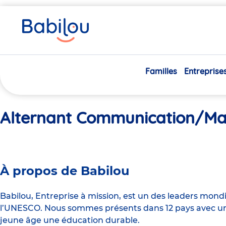
Vous
Accueil
Alternant Communication/Marketing H/F
êtes
ici
Familles
Entreprise
Alternant Communication/Ma
À propos de Babilou
Babilou, Entreprise à mission, est un des leaders mond
l’UNESCO. Nous sommes présents dans 12 pays avec un 
jeune âge une éducation durable.