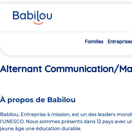
Vous
Accueil
Alternant Communication/Marketing H/F
êtes
ici
Familles
Entreprise
Alternant Communication/Ma
À propos de Babilou
Babilou, Entreprise à mission, est un des leaders mond
l’UNESCO. Nous sommes présents dans 12 pays avec un 
jeune âge une éducation durable.