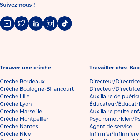
Suivez-nous !
Facebook
Twitter
Linkedin
Instagram
Tiktok
Trouver une crèche
Travailler chez Bab
Crèche Bordeaux
Directeur/Directric
Crèche Boulogne-Billancourt
Directeur/Directric
Crèche Lille
Auxiliaire de puéric
Crèche Lyon
Éducateur/Éducatri
Crèche Marseille
Auxiliaire petite en
Crèche Montpellier
Psychomotricien/P
Crèche Nantes
Agent de service
Crèche Nice
Infirmier/Infirmièr