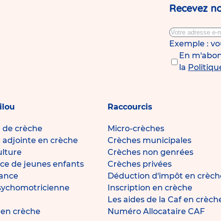
Recevez no
Exemple : v
En m'abonn
la
Politiqu
ilou
Raccourcis
e de crèche
Micro-crèches
e adjointe en crèche
Crèches municipales
ulture
Crèches non genrées
ce de jeunes enfants
Crèches privées
fance
Déduction d'impôt en crèch
sychomotricienne
Inscription en crèche
Les aides de la Caf en crèch
e en crèche
Numéro Allocataire CAF