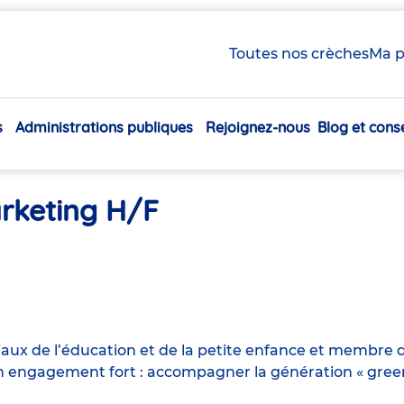
Toutes nos crèches
Ma p
s
Administrations publiques
Rejoignez-nous
Blog et conse
Navigation
principale
rketing H/F
iaux de l’éducation et de la petite enfance et membre d
engagement fort : accompagner la génération « green n