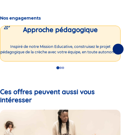
Nos engagements
Approche pédagogique
Int
Inspiré de notre Mission Educative, construisez le projet
Suivante
pédagogique de la crèche avec votre équipe, en toute autonomie !
Go
Go
Go
to
to
to
slide
slide
slide
1
2
3
Ces offres peuvent aussi vous
intéresser