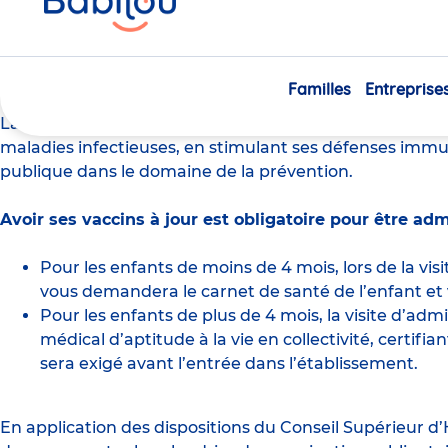
ici
Quels sont les vaccins obl
Familles
Entreprise
La
vaccination
est un procédé qui permet d’éviter à vo
maladies infectieuses, en stimulant ses défenses immuni
publique dans le domaine de la prévention.
Avoir ses vaccins à jour est obligatoire pour être ad
Pour les enfants de moins de 4 mois, lors de la vis
vous demandera le carnet de santé de l’enfant et v
Pour les enfants de plus de 4 mois, la visite d’admi
médical d’aptitude à la vie en collectivité, certifia
sera exigé avant l’entrée dans l’établissement.
En application des dispositions du Conseil Supérieur d’