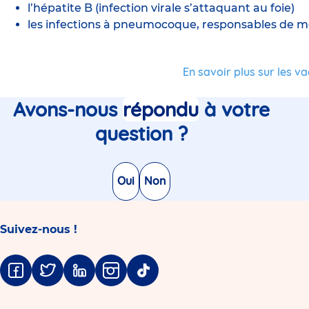
l’hépatite B (infection virale s’attaquant au foie)
les infections à pneumocoque, responsables de 
En savoir plus sur les va
Avons-nous
répondu
à votre
question ?
Oui
Non
Suivez-nous !
Facebook
Twitter
Linkedin
Instagram
Tiktok