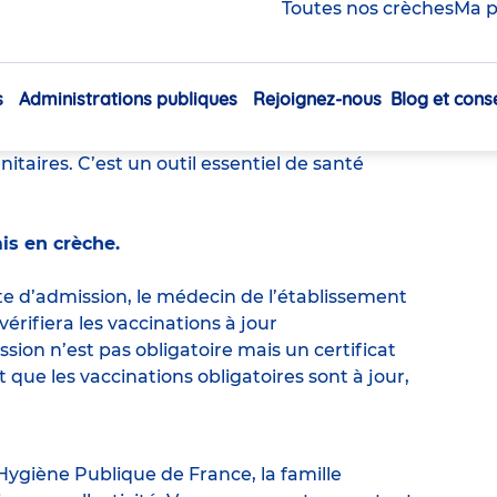
Toutes nos crèches
Ma p
igatoires en crèche ?
s
Administrations publiques
Rejoignez-nous
Blog et conse
Navigation
tre enfant de contracter certaines
principale
taires. C’est un outil essentiel de santé
mis en crèche.
ite d’admission, le médecin de l’établissement
érifiera les vaccinations à jour
ssion n’est pas obligatoire mais un certificat
nt que les vaccinations obligatoires sont à jour,
Hygiène Publique de France, la famille