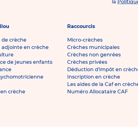
la
Politiqu
ilou
Raccourcis
e de crèche
Micro-crèches
e adjointe en crèche
Crèches municipales
ulture
Crèches non genrées
ce de jeunes enfants
Crèches privées
fance
Déduction d'impôt en crèch
sychomotricienne
Inscription en crèche
Les aides de la Caf en crèch
e en crèche
Numéro Allocataire CAF