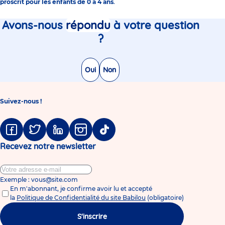
proscrit pour les enfants de 0 à 4 ans
.
Avons-nous
répondu
à votre question
?
Oui
Non
Suivez-nous !
Facebook
Twitter
Linkedin
Instagram
Tiktok
Recevez notre newsletter
Exemple : vous@site.com
En m'abonnant, je confirme avoir lu et accepté
la
Politique de Confidentialité du site Babilou
(obligatoire)
S'inscrire