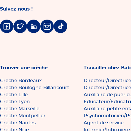
Suivez-nous !
Facebook
Twitter
Linkedin
Instagram
Tiktok
Trouver une crèche
Travailler chez Bab
Crèche Bordeaux
Directeur/Directric
Crèche Boulogne-Billancourt
Directeur/Directric
Crèche Lille
Auxiliaire de puéric
Crèche Lyon
Éducateur/Éducatri
Crèche Marseille
Auxiliaire petite en
Crèche Montpellier
Psychomotricien/P
Crèche Nantes
Agent de service
Crèche Nice
Infirmier/Infirmièr