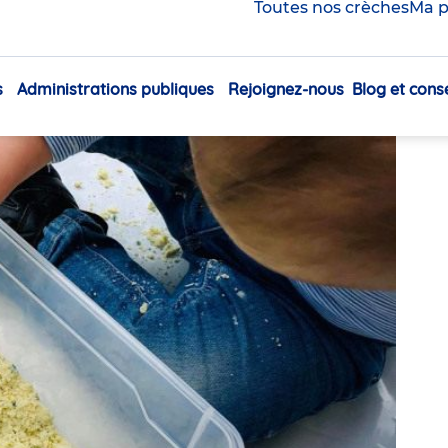
pour votre enfant
Toutes nos crèches
Ma p
Partager
s
Administrations publiques
Rejoignez-nous
Blog et conse
Navigation
principale