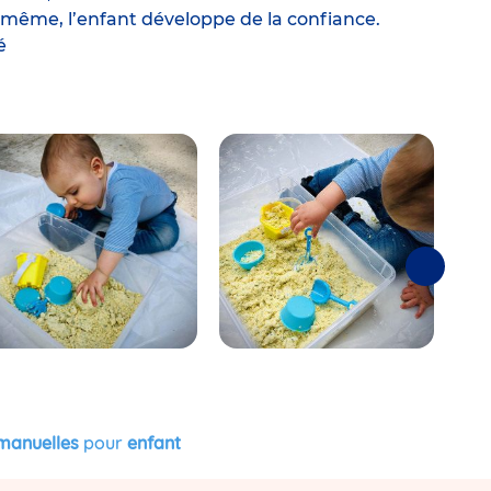
i-même, l’enfant développe de la confiance.
é
Suivantes
e
 manuelles
pour
enfant