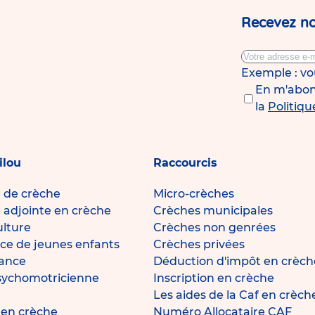
Recevez no
Exemple : v
En m'abonn
la
Politiqu
ilou
Raccourcis
e de crèche
Micro-crèches
e adjointe en crèche
Crèches municipales
ulture
Crèches non genrées
ce de jeunes enfants
Crèches privées
fance
Déduction d'impôt en crèch
sychomotricienne
Inscription en crèche
Les aides de la Caf en crèch
e en crèche
Numéro Allocataire CAF