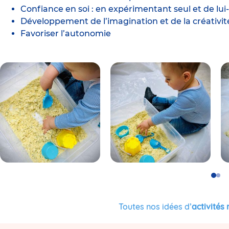
Confiance en soi : en expérimentant seul et de lu
Développement de l’imagination et de la créativit
Favoriser l’autonomie
Go
Go
to
to
slide
slid
1
2
Toutes nos idées d’
activités