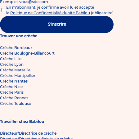
Exemple : vous@site.com
En m'abonnant, je confirme avoir lu et accepté
la
Politique de Confidentialité du site Babilou
(obligatoire)
S'inscrire
Trouver une crèche
Crèche Bordeaux
Crèche Boulogne-Billancourt
Crèche Lille
Crèche Lyon
Crèche Marseille
Crèche Montpellier
Crèche Nantes
Crèche Nice
Crèche Paris
Crèche Rennes
Crèche Toulouse
Travailler chez Babilou
Directeur/Directrice de crèche
Directeur/Directrice adjointe en crèche