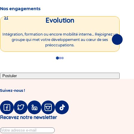
Nos engagements
Evolution
Intégration, formation ou encore mobilité interne… Rejoignez un
Vous
groupe qui met votre développement au cœur de ses
plu
Suivante
préoccupations.
Go
Go
Go
to
to
to
slide
slide
slide
1
2
3
Postuler
Suivez-nous !
Facebook
Twitter
Linkedin
Instagram
Tiktok
Recevez notre newsletter