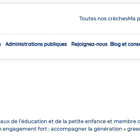
Toutes nos crèches
Ma p
s
Administrations publiques
Rejoignez-nous
Blog et conse
Navigation
principale
iaux de l’éducation et de la petite enfance et membre d
engagement fort : accompagner la génération « green n