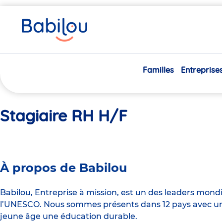
Vous
Accueil
Stagiaire RH H/F
êtes
ici
Familles
Entreprise
Stagiaire RH H/F
À propos de Babilou
Babilou, Entreprise à mission, est un des leaders mond
l’UNESCO. Nous sommes présents dans 12 pays avec un 
jeune âge une éducation durable.