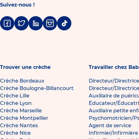
Suivez-nous !
Facebook
Twitter
Linkedin
Instagram
Tiktok
Trouver une crèche
Travailler chez Bab
Crèche Bordeaux
Directeur/Directric
Crèche Boulogne-Billancourt
Directeur/Directric
Crèche Lille
Auxiliaire de puéric
Crèche Lyon
Éducateur/Éducatri
Crèche Marseille
Auxiliaire petite en
Crèche Montpellier
Psychomotricien/P
Crèche Nantes
Agent de service
Crèche Nice
Infirmier/Infirmièr