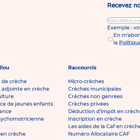
Recevez no
Exemple : v
En m'abonn
la
Politiqu
ilou
Raccourcis
e de crèche
Micro-crèches
e adjointe en crèche
Crèches municipales
ulture
Crèches non genrées
ce de jeunes enfants
Crèches privées
fance
Déduction d'impôt en crèch
sychomotricienne
Inscription en crèche
Les aides de la Caf en crèch
e en crèche
Numéro Allocataire CAF