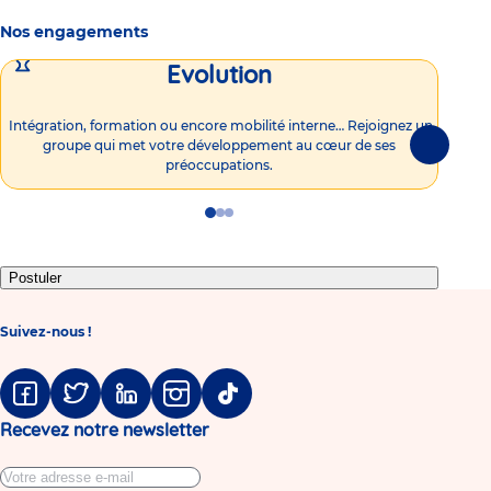
Nos engagements
Evolution
Intégration, formation ou encore mobilité interne… Rejoignez un
Vous
groupe qui met votre développement au cœur de ses
plu
Suivante
préoccupations.
Go
Go
Go
to
to
to
slide
slide
slide
1
2
3
Postuler
Suivez-nous !
Facebook
Twitter
Linkedin
Instagram
Tiktok
Recevez notre newsletter