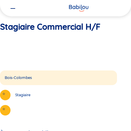
Vous
Accueil
Stagiaire Commercial H/F
êtes
ici
Stagiaire Commercial H/F
Bois-Colombes
Stagiaire