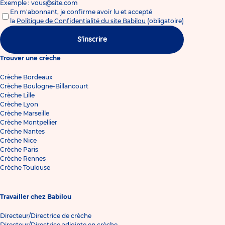
Exemple : vous@site.com
En m'abonnant, je confirme avoir lu et accepté
la
Politique de Confidentialité du site Babilou
(obligatoire)
S'inscrire
Trouver une crèche
Crèche Bordeaux
Crèche Boulogne-Billancourt
Crèche Lille
Crèche Lyon
Crèche Marseille
Crèche Montpellier
Crèche Nantes
Crèche Nice
Crèche Paris
Crèche Rennes
Crèche Toulouse
Travailler chez Babilou
Directeur/Directrice de crèche
Directeur/Directrice adjointe en crèche