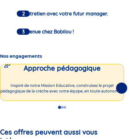
Un entretien avec votre futur manager.
Bienvenue chez Babilou !
Nos engagements
Approche pédagogique
Int
Inspiré de notre Mission Educative, construisez le projet
Suivante
pédagogique de la crèche avec votre équipe, en toute autonomie !
Go
Go
Go
to
to
to
slide
slide
slide
1
2
3
Ces offres peuvent aussi vous