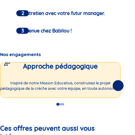
Un entretien avec votre futur manager.
Bienvenue chez Babilou !
Nos engagements
Approche pédagogique
Int
Inspiré de notre Mission Educative, construisez le projet
Suivante
pédagogique de la crèche avec votre équipe, en toute autonomie !
Go
Go
Go
to
to
to
slide
slide
slide
1
2
3
Ces offres peuvent aussi vous