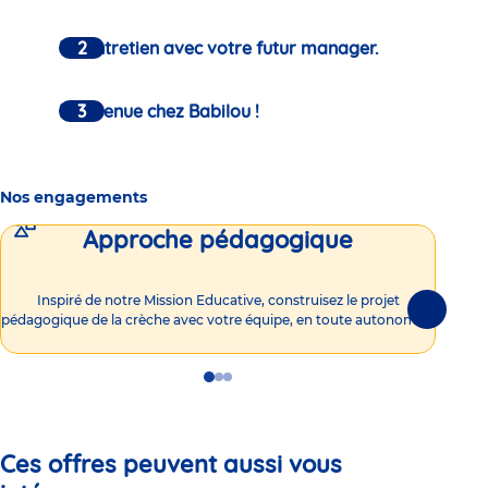
Un entretien avec votre futur manager.
Bienvenue chez Babilou !
Nos engagements
Approche pédagogique
Int
Inspiré de notre Mission Educative, construisez le projet
Suivante
pédagogique de la crèche avec votre équipe, en toute autonomie !
Go
Go
Go
to
to
to
slide
slide
slide
1
2
3
Ces offres peuvent aussi vous