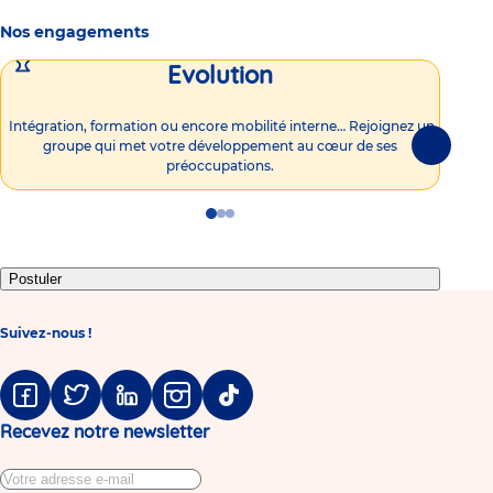
Nos engagements
Evolution
Intégration, formation ou encore mobilité interne… Rejoignez un
Vous
groupe qui met votre développement au cœur de ses
plu
Suivante
préoccupations.
Go
Go
Go
to
to
to
slide
slide
slide
1
2
3
Postuler
Suivez-nous !
Facebook
Twitter
Linkedin
Instagram
Tiktok
Recevez notre newsletter