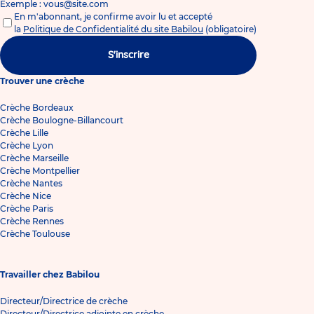
Exemple : vous@site.com
En m'abonnant, je confirme avoir lu et accepté
la
Politique de Confidentialité du site Babilou
(obligatoire)
S'inscrire
Trouver une crèche
Crèche Bordeaux
Crèche Boulogne-Billancourt
Crèche Lille
Crèche Lyon
Crèche Marseille
Crèche Montpellier
Crèche Nantes
Crèche Nice
Crèche Paris
Crèche Rennes
Crèche Toulouse
Travailler chez Babilou
Directeur/Directrice de crèche
Directeur/Directrice adjointe en crèche