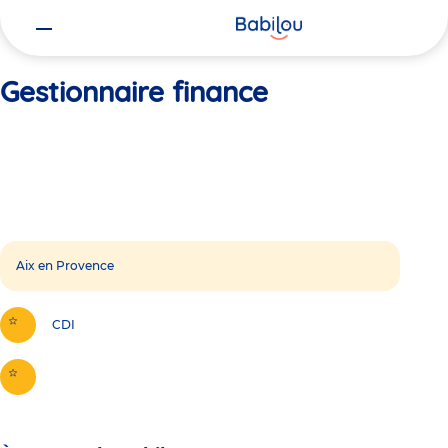
Vous
Accueil
Gestionnaire finance
êtes
ici
Gestionnaire finance
Aix en Provence
CDI