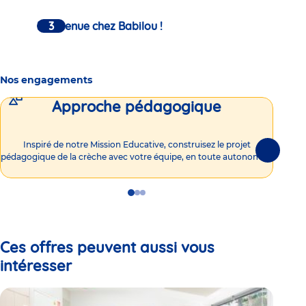
Bienvenue chez Babilou !
Nos engagements
Approche pédagogique
Int
Inspiré de notre Mission Educative, construisez le projet
Suivante
pédagogique de la crèche avec votre équipe, en toute autonomie !
Go
Go
Go
to
to
to
slide
slide
slide
1
2
3
Ces offres peuvent aussi vous
intéresser