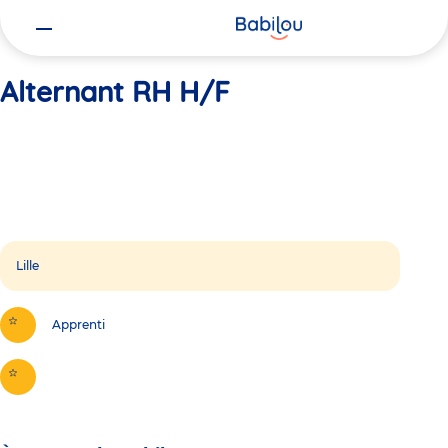
Vous
Accueil
Alternant RH H/F
êtes
ici
Alternant RH H/F
Lille
Apprenti