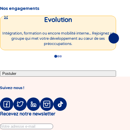
Nos engagements
Evolution
Intégration, formation ou encore mobilité interne… Rejoignez un
Vous
groupe qui met votre développement au cœur de ses
plu
Suivante
préoccupations.
Go
Go
Go
to
to
to
slide
slide
slide
1
2
3
Postuler
Suivez-nous !
Facebook
Twitter
Linkedin
Instagram
Tiktok
Recevez notre newsletter