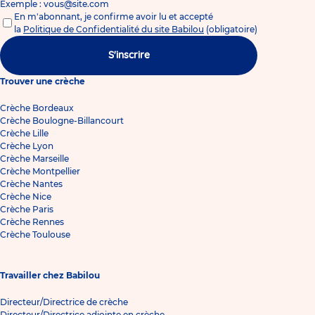
Exemple : vous@site.com
En m'abonnant, je confirme avoir lu et accepté
la
Politique de Confidentialité du site Babilou
(obligatoire)
S'inscrire
Trouver une crèche
Crèche Bordeaux
Crèche Boulogne-Billancourt
Crèche Lille
Crèche Lyon
Crèche Marseille
Crèche Montpellier
Crèche Nantes
Crèche Nice
Crèche Paris
Crèche Rennes
Crèche Toulouse
Travailler chez Babilou
Directeur/Directrice de crèche
Directeur/Directrice adjointe en crèche