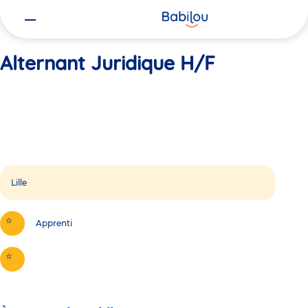
Vous
Accueil
Alternant Juridique H/F
êtes
ici
Alternant Juridique H/F
Lille
Apprenti