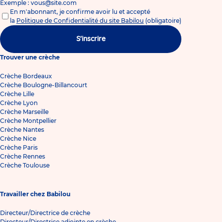
Exemple : vous@site.com
En m'abonnant, je confirme avoir lu et accepté
la
Politique de Confidentialité du site Babilou
(obligatoire)
S'inscrire
Trouver une crèche
Crèche Bordeaux
Crèche Boulogne-Billancourt
Crèche Lille
Crèche Lyon
Crèche Marseille
Crèche Montpellier
Crèche Nantes
Crèche Nice
Crèche Paris
Crèche Rennes
Crèche Toulouse
Travailler chez Babilou
Directeur/Directrice de crèche
Directeur/Directrice adjointe en crèche