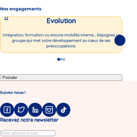
Nos engagements
Evolution
Intégration, formation ou encore mobilité interne… Rejoignez un
Vous
groupe qui met votre développement au cœur de ses
plu
Suivante
préoccupations.
Go
Go
Go
to
to
to
slide
slide
slide
1
2
3
Postuler
Suivez-nous !
Facebook
Twitter
Linkedin
Instagram
Tiktok
Recevez notre newsletter