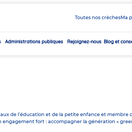
Toutes nos crèches
Ma p
s
Administrations publiques
Rejoignez-nous
Blog et conse
Navigation
principale
iaux de l’éducation et de la petite enfance et membre d
engagement fort : accompagner la génération « green n