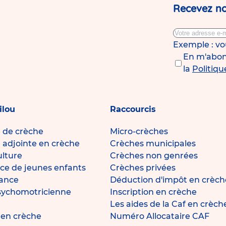
Recevez no
Exemple : v
En m'abonn
la
Politiqu
ilou
Raccourcis
e de crèche
Micro-crèches
e adjointe en crèche
Crèches municipales
ulture
Crèches non genrées
ce de jeunes enfants
Crèches privées
fance
Déduction d'impôt en crèch
sychomotricienne
Inscription en crèche
Les aides de la Caf en crèch
e en crèche
Numéro Allocataire CAF