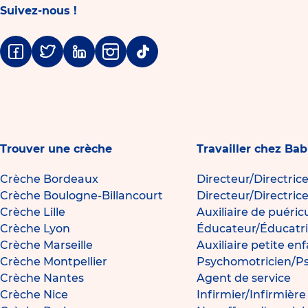
Suivez-nous !
Facebook
Twitter
Linkedin
Instagram
Tiktok
Trouver une crèche
Travailler chez Bab
Crèche Bordeaux
Directeur/Directric
Crèche Boulogne-Billancourt
Directeur/Directric
Crèche Lille
Auxiliaire de puéric
Crèche Lyon
Éducateur/Éducatri
Crèche Marseille
Auxiliaire petite en
Crèche Montpellier
Psychomotricien/P
Crèche Nantes
Agent de service
Crèche Nice
Infirmier/Infirmièr