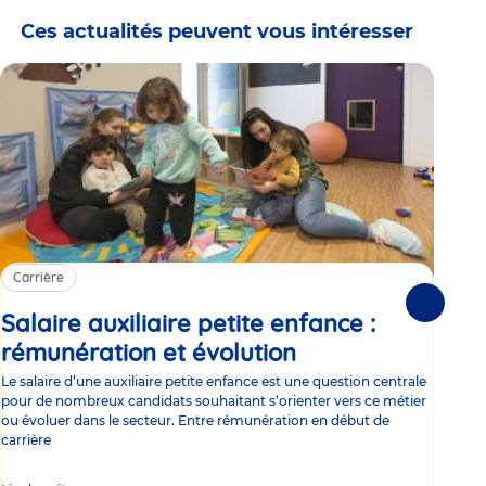
Ces actualités peuvent vous intéresser
Carrière
Ca
Suivante
Salaire auxiliaire petite enfance :
Sa
rémunération et évolution
Article
ce
Le salaire d’une auxiliaire petite enfance est une question centrale
Trav
pour de nombreux candidats souhaitant s’orienter vers ce métier
Parm
ou évoluer dans le secteur. Entre rémunération en début de
occu
carrière
de