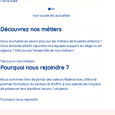
Lire la suite
Lire 
Go
Go
Go
to
to
to
Voir toutes les actualités
slide
slide
slide
1
2
3
Découvrez nos métiers
Vous souhaitez en savoir plus sur les métiers de la petite enfance ?
Vous aimeriez plutôt rejoindre nos équipes support au siège ou en
régions ? Découvrez l’ensemble de nos métiers !
Découvrir nos métiers
Pourquoi nous rejoindre ?
Nous sommes fiers de porter des valeurs fédératrices, d’être le
premier formateur du secteur et d’offrir à nos salariés les moyens
de préserver leur équilibre vie pro / vie perso.
Pourquoi nous rejoindre