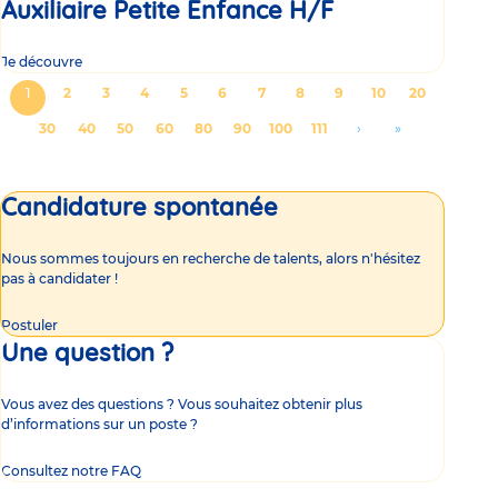
Auxiliaire Petite Enfance H/F
Je découvre
Pagination
Page
1
Page
2
Page
3
Page
4
Page
5
Page
6
Page
7
Page
8
Page
9
Page
10
Page
20
courante
Page
30
Page
40
Page
50
Page
60
Page
80
Page
90
Page
100
Page
111
Aller
›
Aller
»
à
à
la
la
Candidature spontanée
page
dernière
suivante
page
Nous sommes toujours en recherche de talents, alors n'hésitez
pas à candidater !
Postuler
Une question ?
Vous avez des questions ? Vous souhaitez obtenir plus
d’informations sur un poste ?
Consultez notre FAQ