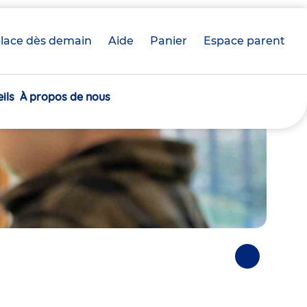
lace dès demain
Aide
Panier
crèche(s)
Espace parent
sélectionnée(s)
ils
À propos de nous
Photos
suivantes