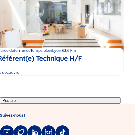
urée déterminée
Temps plein
Lyon 6
3,6 km
Référent(e) Technique H/F
e découvre
Postuler
Suivez-nous !