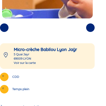
Photos
Photos
précédentes
suivantes
Micro-crèche Babilou Lyon Jaÿr
5 Quai Jayr
69009
LYON
Voir sur la carte
CDD
Temps plein