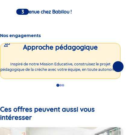
Bienvenue chez Babilou !
Nos engagements
Approche pédagogique
Int
Inspiré de notre Mission Educative, construisez le projet
Suivante
pédagogique de la crèche avec votre équipe, en toute autonomie !
Go
Go
Go
to
to
to
slide
slide
slide
1
2
3
Ces offres peuvent aussi vous
intéresser