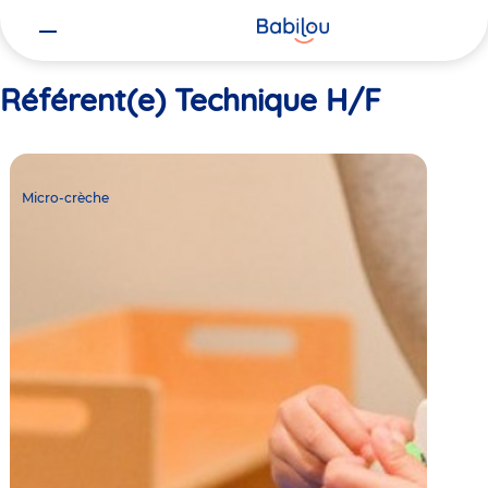
Vous
Accueil
Référent(e) Technique H/F
êtes
ici
Référent(e) Technique H/F
Micro-
crèche
Micro-crèche
Babilou
Lyon
Jaÿr