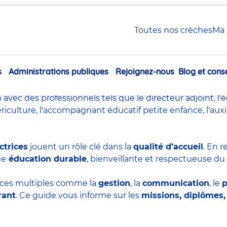
irectrice de crèche chez Babilou
Toutes nos crèches
Ma 
teur ou directrice de crèch
s
Administrations publiques
Rejoignez-nous
Blog et conse
qu’occuper un poste à responsabilités : c’est un
métier 
Navigation
st l’occasion de faire progresser une équipe, de piloter u
principale
n avec des professionnels tels que le
directeur adjoint
,
l'
ériculture
,
l'accompagnant éducatif petite enfance
,
l'aux
ctrices
jouent un rôle clé dans la
qualité d’accueil
. En 
ne
éducation durable
, bienveillante et respectueuse 
ces multiples comme la
gestion
, la
communication
, le
p
rant
. Ce guide vous informe sur les
missions, diplômes, 