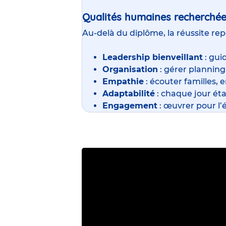
Qualités humaines recherché
Au-delà du diplôme, la réussite rep
Leadership bienveillant
: gui
Organisation
: gérer planning
Empathie
: écouter familles, 
Adaptabilité
: chaque jour étan
Engagement
: œuvrer pour l’é