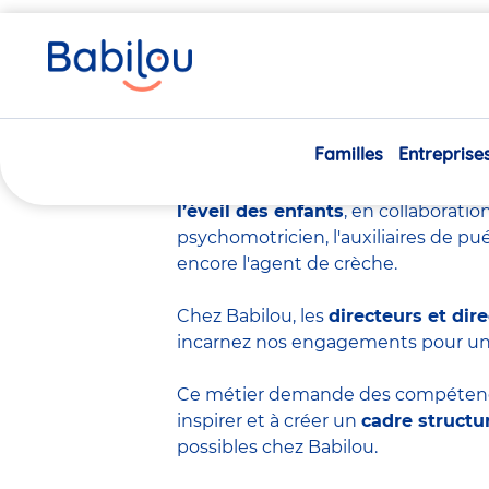
Vous
Accueil
Travailler chez Babilou
Devenir directeur ou d
êtes
ici
Devenir direc
Familles
Entreprise
Diriger une crèche, c’est bien plus 
la
petite enfance
, où chaque jour e
l’éveil des enfants
, en collaboratio
psychomotricien
,
l'auxiliaires de pu
encore
l'agent de crèche
.
Chez Babilou, les
directeurs et dire
incarnez nos engagements pour u
Ce métier demande des compéten
inspirer et à créer un
cadre structu
possibles chez Babilou.