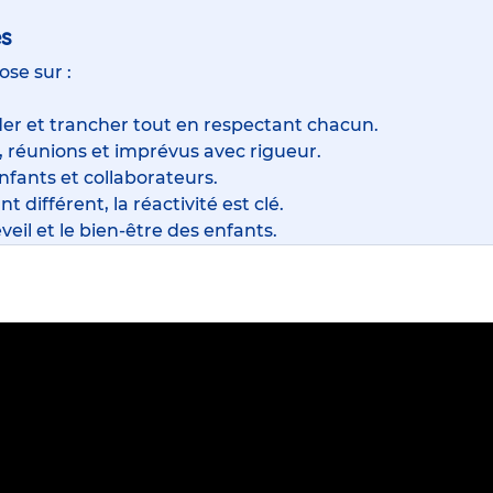
es
ose sur :
der et trancher tout en respectant chacun.
, réunions et imprévus avec rigueur.
enfants et collaborateurs.
t différent, la réactivité est clé.
veil et le bien-être des enfants.