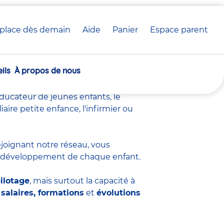
place dès demain
Aide
Panier
crèche(s)
Espace parent
e chez Babilou
sélectionnée(s)
ils
À propos de nous
profondément humain
, ancré dans
n
projet éducatif
et de contribuer à
éducateur de jeunes enfants
,
le
iliaire petite enfance
,
l'infirmier
ou
rejoignant notre réseau, vous
du développement de chaque enfant.
ilotage
, mais surtout la capacité à
salaires, formations
et
évolutions