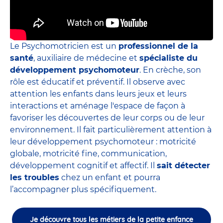
Le Psychomotricien est un
professionnel de la
santé
, auxiliaire de médecine et
spécialiste du
développement psychomoteur
. En crèche, son
rôle est éducatif et préventif. Il observe avec
attention les enfants dans leurs jeux et leurs
interactions et aménage l'espace de façon à
favoriser les découvertes de leur corps ou de leur
environnement. Il fait particulièrement attention à
leur développement psychomoteur : motricité
globale, motricité fine, communication,
développement cognitif et affectif. Il
sait détecter
les troubles
chez un enfant et pourra
l’accompagner plus spécifiquement.
Je découvre tous les métiers de la petite enfance