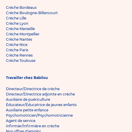
Crèche Bordeaux
Crèche Boulogne-Billancourt
Crèche Lille
Crèche Lyon
Crèche Marseille
Crèche Montpellier
Crèche Nantes
Crèche Nice
Crèche Paris
Crèche Rennes
Crèche Toulouse
Travailler chez Babilou
Directeur/Directrice de crèche
Directeur/Directrice adjointe en crèche
Auxiliaire de puériculture
Éducateur/Éducatrice de jeunes enfants
Auxiliaire petite enfance
Psychomotricien/Psychomotricienne
Agent de service
Infirmier/Infirmière en crèche
Nos offres d'emploi