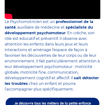
Le Psychomotricien est un
professionnel de la
santé
, auxiliaire de médecine et
spécialiste du
développement psychomoteur
. En crèche, son
rôle est éducatif et préventif. Il observe avec
attention les enfants dans leurs jeux et leurs
interactions et aménage l'espace de façon à
favoriser les découvertes de leur corps ou de leur
environnement. Il fait particulièrement attention à
leur développement psychomoteur : motricité
globale, motricité fine, communication,
développement cognitif et affectif. Il
sait détecter
les troubles
chez un enfant et pourra
l’accompagner plus spécifiquement.
Je découvre tous les métiers de la petite enfance