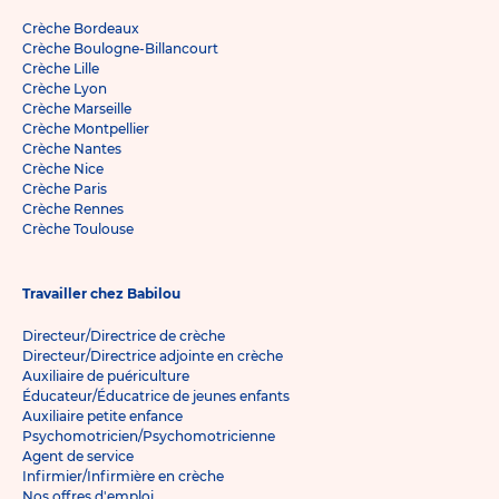
Crèche Bordeaux
Crèche Boulogne-Billancourt
Crèche Lille
Crèche Lyon
Crèche Marseille
Crèche Montpellier
Crèche Nantes
Crèche Nice
Crèche Paris
Crèche Rennes
Crèche Toulouse
Travailler chez Babilou
Directeur/Directrice de crèche
Directeur/Directrice adjointe en crèche
Auxiliaire de puériculture
Éducateur/Éducatrice de jeunes enfants
Auxiliaire petite enfance
Psychomotricien/Psychomotricienne
Agent de service
Infirmier/Infirmière en crèche
Nos offres d'emploi