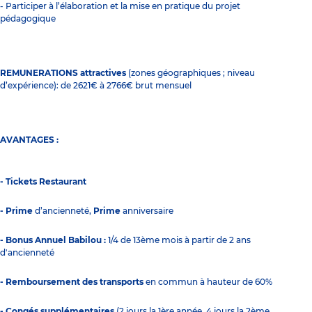
- Participer à l’élaboration et la mise en pratique du projet
pédagogique
REMUNERATIONS attractives
(zones géographiques ; niveau
d’expérience): de 2621€ à 2766€ brut mensuel
AVANTAGES :
- Tickets Restaurant
- Prime
d’ancienneté,
Prime
anniversaire
- Bonus Annuel Babilou :
1/4 de 13ème mois à partir de 2 ans
d'ancienneté
- Remboursement des transports
en commun à hauteur de 60%
- Congés supplémentaires
(2 jours la 1ère année, 4 jours la 2ème