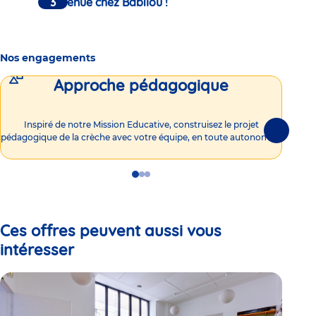
Bienvenue chez Babilou !
Nos engagements
Approche pédagogique
Int
Inspiré de notre Mission Educative, construisez le projet
Suivante
pédagogique de la crèche avec votre équipe, en toute autonomie !
Go
Go
Go
to
to
to
slide
slide
slide
1
2
3
Ces offres peuvent aussi vous
intéresser