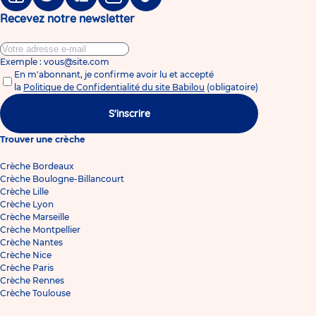
Facebook
Twitter
Linkedin
Instagram
Tiktok
Recevez notre newsletter
Exemple : vous@site.com
En m'abonnant, je confirme avoir lu et accepté
la
Politique de Confidentialité du site Babilou
(obligatoire)
S'inscrire
Trouver une crèche
Crèche Bordeaux
Crèche Boulogne-Billancourt
Crèche Lille
Crèche Lyon
Crèche Marseille
Crèche Montpellier
Crèche Nantes
Crèche Nice
Crèche Paris
Crèche Rennes
Crèche Toulouse