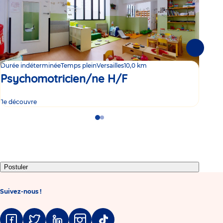
Suivante
Durée indéterminée
Temps plein
Versailles
10,0 km
Duré
Psychomotricien/ne H/F
Ps
Je découvre
Je d
Go
Go
to
to
slide
slide
1
2
Postuler
Suivez-nous !