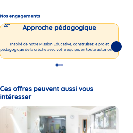
Nos engagements
Approche pédagogique
Int
Inspiré de notre Mission Educative, construisez le projet
Suivante
pédagogique de la crèche avec votre équipe, en toute autonomie !
Go
Go
Go
to
to
to
slide
slide
slide
1
2
3
Ces offres peuvent aussi vous
intéresser