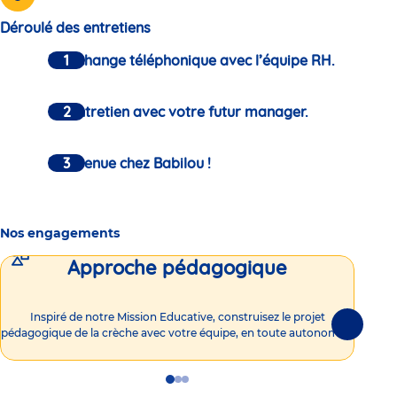
Déroulé des entretiens
Un échange téléphonique avec l’équipe RH.
Un entretien avec votre futur manager.
Bienvenue chez Babilou !
Nos engagements
Approche pédagogique
Int
Inspiré de notre Mission Educative, construisez le projet
Suivante
pédagogique de la crèche avec votre équipe, en toute autonomie !
Go
Go
Go