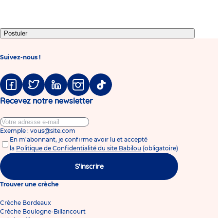
slide
slide
slide
slide
slide
slide
slide
1
2
3
4
5
6
7
Postuler
Suivez-nous !
Facebook
Twitter
Linkedin
Instagram
Tiktok
Recevez notre newsletter
Exemple : vous@site.com
En m'abonnant, je confirme avoir lu et accepté
la
Politique de Confidentialité du site Babilou
(obligatoire)
S'inscrire
Trouver une crèche
Crèche Bordeaux
Crèche Boulogne-Billancourt