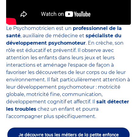
Le Psychomotricien est un
professionnel de la
santé
, auxiliaire de médecine et
spécialiste du
développement psychomoteur
. En crèche, son
rôle est éducatif et préventif. Il observe avec
attention les enfants dans leurs jeux et leurs
interactions et aménage l'espace de façon à
favoriser les découvertes de leur corps ou de leur
environnement. Il fait particulièrement attention à
leur développement psychomoteur : motricité
globale, motricité fine, communication,
développement cognitif et affectif. Il
sait détecter
les troubles
chez un enfant et pourra
l’accompagner plus spécifiquement.
Je découvre tous les métiers de la petite enfance