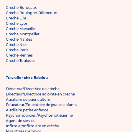
Crèche Bordeaux
Crèche Boulogne-Billancourt
Crèche Lille
Crèche Lyon
Crèche Marseille
Crèche Montpellier
Crèche Nantes
Crèche Nice
Crèche Paris
Crèche Rennes
Crèche Toulouse
Travailler chez Babilou
Directeur/Directrice de crèche
Directeur/Directrice adjointe en crèche
Auxiliaire de puériculture
Éducateur/Éducatrice de jeunes enfants
Auxiliaire petite enfance
Psychomotricien/Psychomotricienne
Agent de service
Infirmier/Infirmière en crèche
Nos offres d'emploi