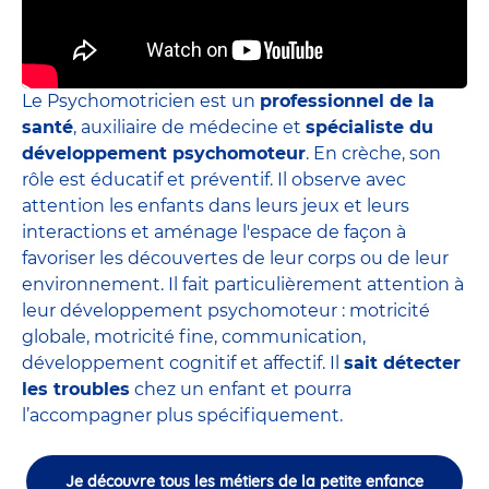
Le Psychomotricien est un
professionnel de la
santé
, auxiliaire de médecine et
spécialiste du
développement psychomoteur
. En crèche, son
rôle est éducatif et préventif. Il observe avec
attention les enfants dans leurs jeux et leurs
interactions et aménage l'espace de façon à
favoriser les découvertes de leur corps ou de leur
environnement. Il fait particulièrement attention à
leur développement psychomoteur : motricité
globale, motricité fine, communication,
développement cognitif et affectif. Il
sait détecter
les troubles
chez un enfant et pourra
l’accompagner plus spécifiquement.
Je découvre tous les métiers de la petite enfance