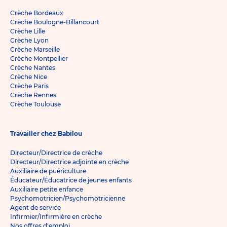
Crèche Bordeaux
Crèche Boulogne-Billancourt
Crèche Lille
Crèche Lyon
Crèche Marseille
Crèche Montpellier
Crèche Nantes
Crèche Nice
Crèche Paris
Crèche Rennes
Crèche Toulouse
Travailler chez Babilou
Directeur/Directrice de crèche
Directeur/Directrice adjointe en crèche
Auxiliaire de puériculture
Éducateur/Éducatrice de jeunes enfants
Auxiliaire petite enfance
Psychomotricien/Psychomotricienne
Agent de service
Infirmier/Infirmière en crèche
Nos offres d'emploi