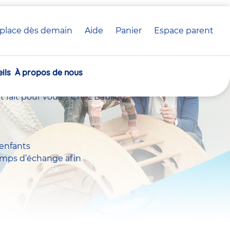
place dès demain
Aide
Panier
crèche(s)
Espace parent
homotricien en
sélectionnée(s)
ils
À propos de nous
t fait pour vous ? Chez Babilou,
 enfants
temps d’échange afin