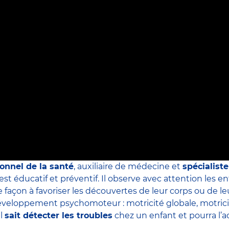
onnel de la santé
, auxiliaire de médecine et
spécialis
 est éducatif et préventif. Il observe avec attention les e
façon à favoriser les découvertes de leur corps ou de leu
développement psychomoteur : motricité globale, motric
Il
sait détecter les troubles
chez un enfant et pourra l