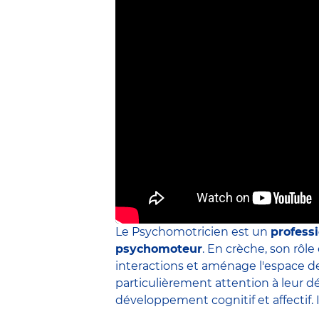
Le Psychomotricien est un
professi
psychomoteur
. En crèche, son rôle
interactions et aménage l'espace de 
particulièrement attention à leur 
développement cognitif et affectif. 