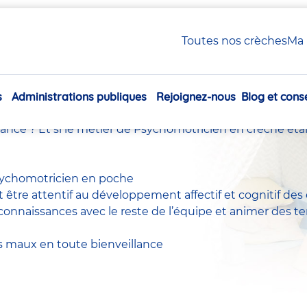
otricienne / Psychomotricien en crèche Babilou
Toutes nos crèches
Ma 
Psychomotricienne / Psyc
crèche Babilou
s
Administrations publiques
Rejoignez-nous
Blog et conse
Navigation
principale
fance ? Et si le métier de Psychomotricien en crèche étai
sychomotricien en poche
et être attentif au développement affectif et cognitif des
connaissances avec le reste de l’équipe et animer des 
s maux en toute bienveillance