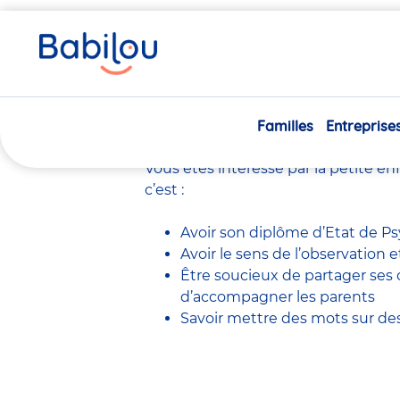
Vous
Accueil
Travailler chez Babilou
Le métier de Psychom
êtes
ici
Le métier de 
Familles
Entreprise
Vous êtes intéressé par la petite en
c’est :
Avoir son diplôme d’Etat de P
Avoir le sens de l’observation 
Être soucieux de partager ses 
d’accompagner les parents
Savoir mettre des mots sur de