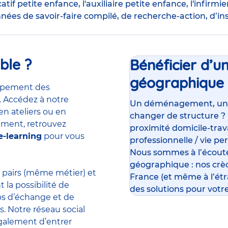
tif petite enfance
,
l'auxiliaire petite enfance
,
l'infirmie
nnées de savoir-faire compilé, de recherche-action, d’in
ble ?
Bénéficier d’u
géographique
oppement des
. Accédez à notre
Un déménagement, un su
en ateliers ou en
changer de structure ?
ement, retrouvez
proximité domicile-travai
e-learning
pour vous
professionnelle / vie pe
Nous sommes à l’écoute
géographique : nos crè
 pairs (même métier) et
France (et même à l’ét
la possibilité de
des solutions pour votre
mps d’échange et de
. Notre réseau social
galement d’entrer