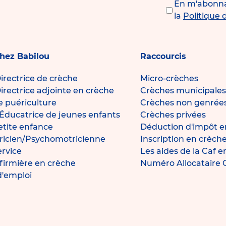
En m'abonnan
la
Politique 
chez Babilou
Raccourcis
irectrice de crèche
Micro-crèches
irectrice adjointe en crèche
Crèches municipales
de puériculture
Crèches non genrée
Éducatrice de jeunes enfants
Crèches privées
petite enfance
Déduction d'impôt e
icien/Psychomotricienne
Inscription en crèch
ervice
Les aides de la Caf 
nfirmière en crèche
Numéro Allocataire
d'emploi