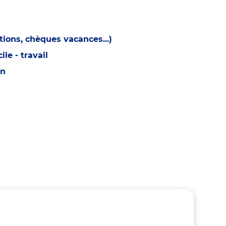
ions, chèques vacances...)
e - travail
on