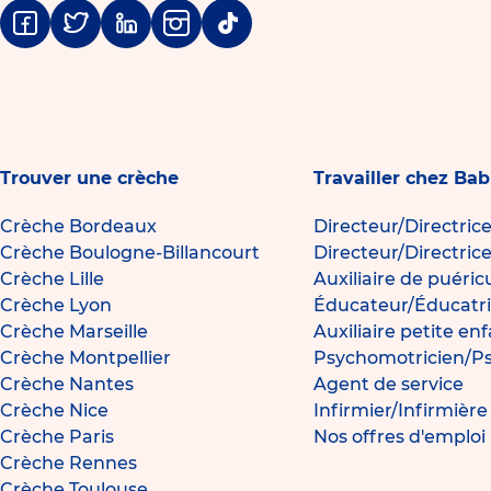
Facebook
Twitter
Linkedin
Instagram
Tiktok
Trouver une crèche
Travailler chez Bab
Crèche Bordeaux
Directeur/Directric
Crèche Boulogne-Billancourt
Directeur/Directric
Crèche Lille
Auxiliaire de puéric
Crèche Lyon
Éducateur/Éducatri
Crèche Marseille
Auxiliaire petite en
Crèche Montpellier
Psychomotricien/P
Crèche Nantes
Agent de service
Crèche Nice
Infirmier/Infirmièr
Crèche Paris
Nos offres d'emploi
Crèche Rennes
Crèche Toulouse