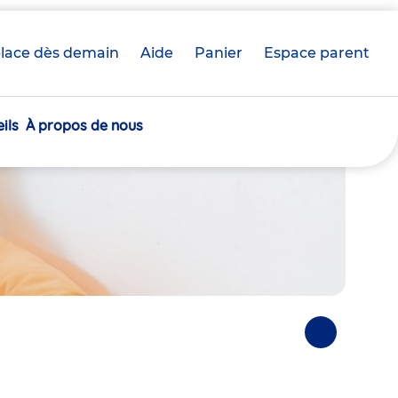
lace dès demain
Aide
Panier
crèche(s)
Espace parent
sélectionnée(s)
ils
À propos de nous
Photos
suivantes