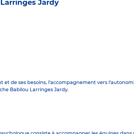
 Larringes Jardy
ant et de ses besoins, l'accompagnement vers l'autonomie
èche Babilou Larringes Jardy.
e psychologue consiste à accompagner les équipes dans un