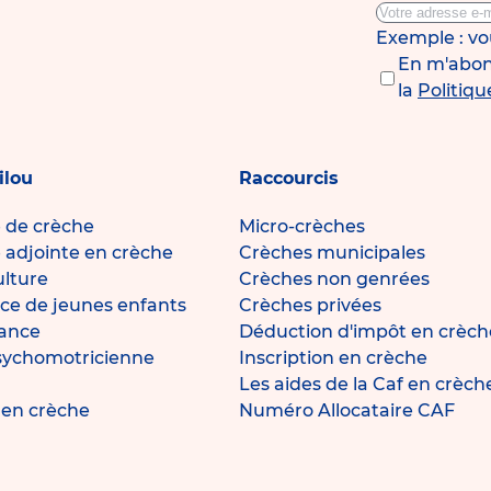
Exemple : v
En m'abonn
la
Politiqu
ilou
Raccourcis
e de crèche
Micro-crèches
e adjointe en crèche
Crèches municipales
ulture
Crèches non genrées
ce de jeunes enfants
Crèches privées
fance
Déduction d'impôt en crèch
sychomotricienne
Inscription en crèche
Les aides de la Caf en crèch
e en crèche
Numéro Allocataire CAF