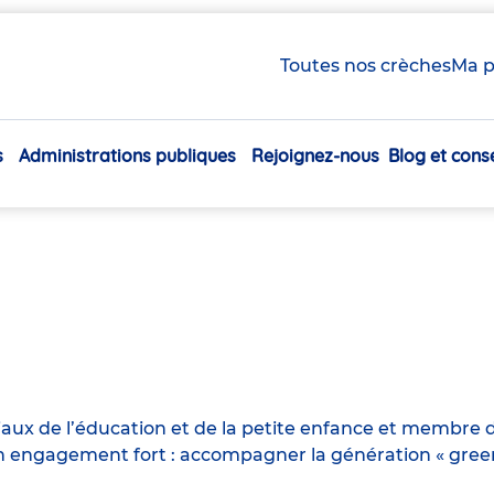
Toutes nos crèches
Ma p
s
Administrations publiques
Rejoignez-nous
Blog et conse
Navigation
principale
iaux de l’éducation et de la petite enfance et membre d
engagement fort : accompagner la génération « green n