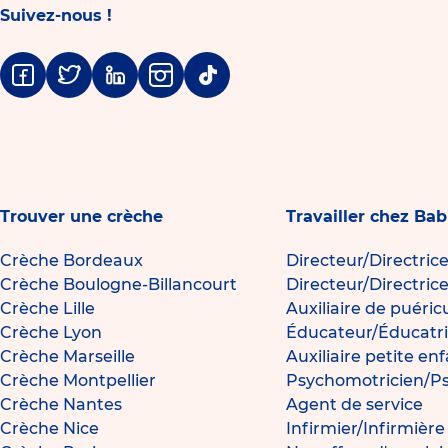
Suivez-nous !
Facebook
Twitter
Linkedin
Instagram
Tiktok
Trouver une crèche
Travailler chez Bab
Crèche Bordeaux
Directeur/Directric
Crèche Boulogne-Billancourt
Directeur/Directric
Crèche Lille
Auxiliaire de puéric
Crèche Lyon
Éducateur/Éducatri
Crèche Marseille
Auxiliaire petite en
Crèche Montpellier
Psychomotricien/P
Crèche Nantes
Agent de service
Crèche Nice
Infirmier/Infirmièr