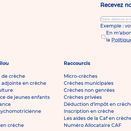
Recevez no
Exemple : v
En m'abonn
la
Politiqu
ilou
Raccourcis
e de crèche
Micro-crèches
e adjointe en crèche
Crèches municipales
ulture
Crèches non genrées
ce de jeunes enfants
Crèches privées
fance
Déduction d'impôt en crèch
sychomotricienne
Inscription en crèche
Les aides de la Caf en crèch
e en crèche
Numéro Allocataire CAF