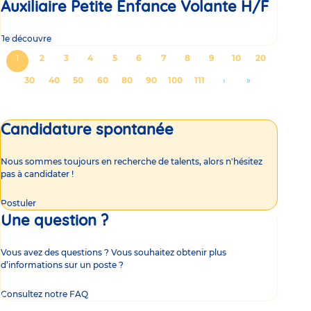
Auxiliaire Petite Enfance Volante H/F
Je découvre
Pagination
Page
1
Page
2
Page
3
Page
4
Page
5
Page
6
Page
7
Page
8
Page
9
Page
10
Page
20
courante
Page
30
Page
40
Page
50
Page
60
Page
80
Page
90
Page
100
Page
111
Aller
›
Aller
»
à
à
la
la
Candidature spontanée
page
dernière
suivante
page
Nous sommes toujours en recherche de talents, alors n'hésitez
pas à candidater !
Postuler
Une question ?
Vous avez des questions ? Vous souhaitez obtenir plus
d’informations sur un poste ?
Consultez notre FAQ