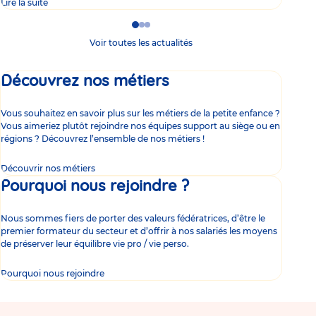
Lire la suite
Lire 
Go
Go
Go
to
to
to
Voir toutes les actualités
slide
slide
slide
1
2
3
Découvrez nos métiers
Vous souhaitez en savoir plus sur les métiers de la petite enfance ?
Vous aimeriez plutôt rejoindre nos équipes support au siège ou en
régions ? Découvrez l’ensemble de nos métiers !
Découvrir nos métiers
Pourquoi nous rejoindre ?
Nous sommes fiers de porter des valeurs fédératrices, d’être le
premier formateur du secteur et d’offrir à nos salariés les moyens
de préserver leur équilibre vie pro / vie perso.
Pourquoi nous rejoindre