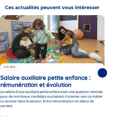
Ces actualités peuvent vous intéresser
Carrière
Ca
Suivante
Salaire auxiliaire petite enfance :
Sa
rémunération et évolution
Article
ce
Le salaire d’une auxiliaire petite enfance est une question centrale
Trav
pour de nombreux candidats souhaitant s’orienter vers ce métier
Parm
ou évoluer dans le secteur. Entre rémunération en début de
occu
carrière
de