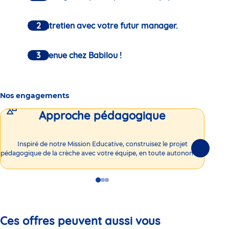
Un entretien avec votre futur manager.
Bienvenue chez Babilou !
Nos engagements
Approche pédagogique
Int
Inspiré de notre Mission Educative, construisez le projet
Suivante
pédagogique de la crèche avec votre équipe, en toute autonomie !
Go
Go
Go
to
to
to
slide
slide
slide
1
2
3
Ces offres peuvent aussi vous