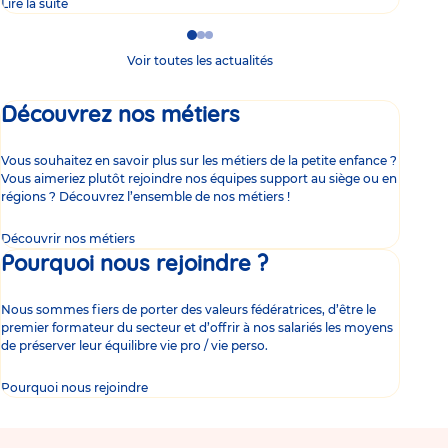
Lire la suite
Lire 
Go
Go
Go
to
to
to
Voir toutes les actualités
slide
slide
slide
1
2
3
Découvrez nos métiers
Vous souhaitez en savoir plus sur les métiers de la petite enfance ?
Vous aimeriez plutôt rejoindre nos équipes support au siège ou en
régions ? Découvrez l’ensemble de nos métiers !
Découvrir nos métiers
Pourquoi nous rejoindre ?
Nous sommes fiers de porter des valeurs fédératrices, d’être le
premier formateur du secteur et d’offrir à nos salariés les moyens
de préserver leur équilibre vie pro / vie perso.
Pourquoi nous rejoindre