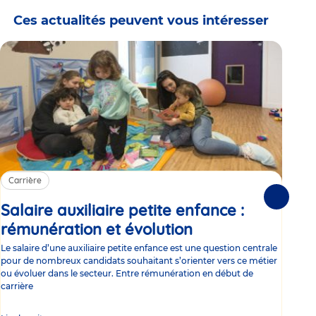
Ces actualités peuvent vous intéresser
Carrière
Ca
Suivante
Salaire auxiliaire petite enfance :
Sa
rémunération et évolution
Article
ce
Le salaire d’une auxiliaire petite enfance est une question centrale
Trav
pour de nombreux candidats souhaitant s’orienter vers ce métier
Parm
ou évoluer dans le secteur. Entre rémunération en début de
occu
carrière
de