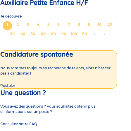
Auxiliaire Petite Enfance H/F
Je découvre
Pagination
Page
1
Page
2
Page
3
Page
4
Page
5
Page
6
Page
7
Page
8
Page
9
Page
10
Page
20
courante
Page
30
Page
40
Page
50
Page
60
Page
80
Page
90
Page
100
Page
110
Aller
›
Aller
»
à
à
la
la
Candidature spontanée
page
dernière
suivante
page
Nous sommes toujours en recherche de talents, alors n'hésitez
pas à candidater !
Postuler
Une question ?
Vous avez des questions ? Vous souhaitez obtenir plus
d’informations sur un poste ?
Consultez notre FAQ