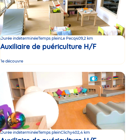
Durée indéterminée
Temps plein
Le Pecq
409,2 km
Auxiliaire de puériculture H/F
Je découvre
Durée indéterminée
Temps plein
Clichy
402,4 km