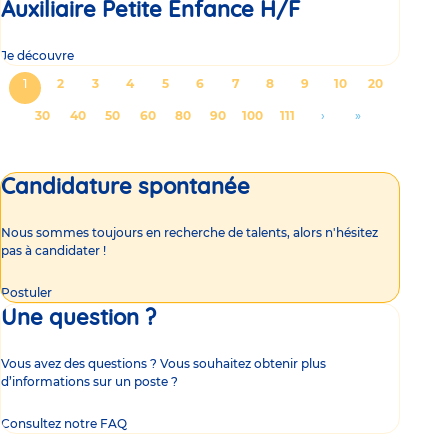
Auxiliaire Petite Enfance H/F
Je découvre
Pagination
Page
1
Page
2
Page
3
Page
4
Page
5
Page
6
Page
7
Page
8
Page
9
Page
10
Page
20
courante
Page
30
Page
40
Page
50
Page
60
Page
80
Page
90
Page
100
Page
111
Aller
›
Aller
»
à
à
la
la
Candidature spontanée
page
dernière
suivante
page
Nous sommes toujours en recherche de talents, alors n'hésitez
pas à candidater !
Postuler
Une question ?
Vous avez des questions ? Vous souhaitez obtenir plus
d’informations sur un poste ?
Consultez notre FAQ