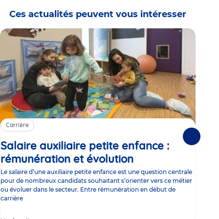
Ces actualités peuvent vous intéresser
Carrière
Ca
Suivante
Salaire auxiliaire petite enfance :
Sa
rémunération et évolution
Article
ce
Le salaire d’une auxiliaire petite enfance est une question centrale
Trav
pour de nombreux candidats souhaitant s’orienter vers ce métier
Parm
ou évoluer dans le secteur. Entre rémunération en début de
occu
carrière
de