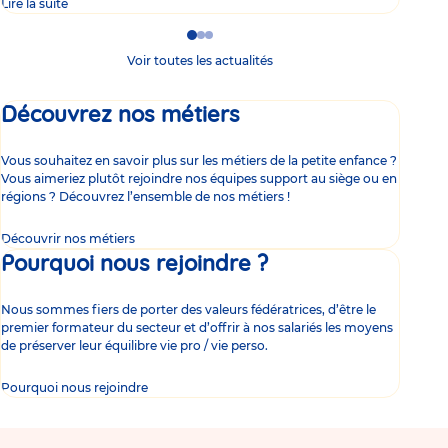
Lire la suite
Lire 
Go
Go
Go
to
to
to
Voir toutes les actualités
slide
slide
slide
1
2
3
Découvrez nos métiers
Vous souhaitez en savoir plus sur les métiers de la petite enfance ?
Vous aimeriez plutôt rejoindre nos équipes support au siège ou en
régions ? Découvrez l’ensemble de nos métiers !
Découvrir nos métiers
Pourquoi nous rejoindre ?
Nous sommes fiers de porter des valeurs fédératrices, d’être le
premier formateur du secteur et d’offrir à nos salariés les moyens
de préserver leur équilibre vie pro / vie perso.
Pourquoi nous rejoindre