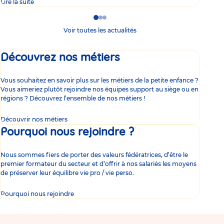
Lire la suite
Lire 
Go
Go
Go
to
to
to
Voir toutes les actualités
slide
slide
slide
1
2
3
Découvrez nos métiers
Vous souhaitez en savoir plus sur les métiers de la petite enfance ?
Vous aimeriez plutôt rejoindre nos équipes support au siège ou en
régions ? Découvrez l’ensemble de nos métiers !
Découvrir nos métiers
Pourquoi nous rejoindre ?
Nous sommes fiers de porter des valeurs fédératrices, d’être le
premier formateur du secteur et d’offrir à nos salariés les moyens
de préserver leur équilibre vie pro / vie perso.
Pourquoi nous rejoindre