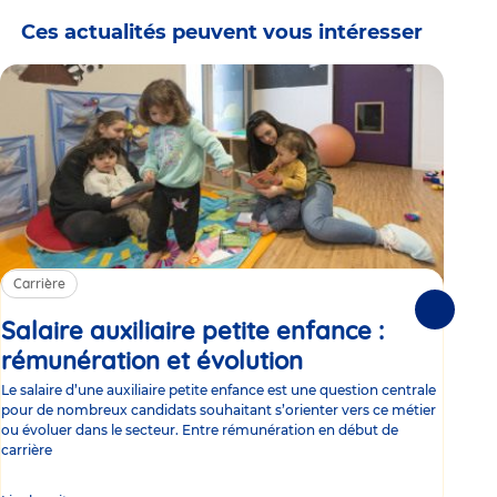
Ces actualités peuvent vous intéresser
Carrière
Ca
Suivante
Salaire auxiliaire petite enfance :
Sa
rémunération et évolution
Article
ce
Le salaire d’une auxiliaire petite enfance est une question centrale
Trav
pour de nombreux candidats souhaitant s’orienter vers ce métier
Parm
ou évoluer dans le secteur. Entre rémunération en début de
occu
carrière
de