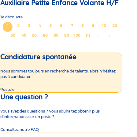
Auxiliaire Petite Enfance Volante H/F
Je découvre
Pagination
Page
1
Page
2
Page
3
Page
4
Page
5
Page
6
Page
7
Page
8
Page
9
Page
10
Page
20
courante
Page
30
Page
40
Page
50
Page
60
Page
80
Page
90
Page
100
Page
111
Aller
›
Aller
»
à
à
la
la
Candidature spontanée
page
dernière
suivante
page
Nous sommes toujours en recherche de talents, alors n'hésitez
pas à candidater !
Postuler
Une question ?
Vous avez des questions ? Vous souhaitez obtenir plus
d’informations sur un poste ?
Consultez notre FAQ