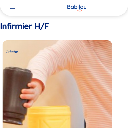
Vous
Accueil
Infirmier H/F
êtes
ici
Infirmier H/F
Crèche
Babilou
Crèche
Lyon
Université