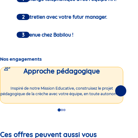
Un entretien avec votre futur manager.
Bienvenue chez Babilou !
Nos engagements
Approche pédagogique
Int
Inspiré de notre Mission Educative, construisez le projet
Suivante
pédagogique de la crèche avec votre équipe, en toute autonomie !
Go
Go
Go
to
to
to
slide
slide
slide
1
2
3
Ces offres peuvent aussi vous