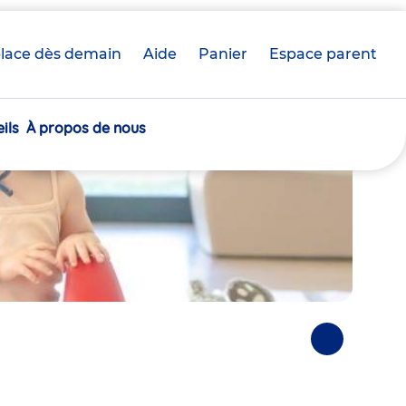
lace dès demain
Aide
Panier
crèche(s)
Espace parent
sélectionnée(s)
ils
À propos de nous
Photos
suivantes