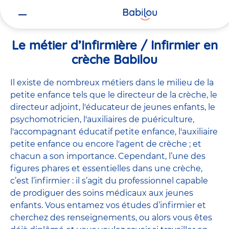
Vous
Accueil
Travailler chez Babilou
Le métier d’Infirmière / Infirmie
êtes
ici
Le métier d’Infirmière / Infirmier en
crèche Babilou
Il existe de
nombreux métiers
dans le milieu de la
petite enfance tels que le
directeur de la crèche
, le
directeur adjoint
,
l'éducateur de jeunes enfants
, le
psychomotricien
,
l'auxiliaires de puériculture
,
l'accompagnant éducatif petite enfance
,
l'auxiliaire
petite enfance
ou encore
l'agent de crèche
; et
chacun a son importance. Cependant, l’une des
figures phares et essentielles dans une crèche,
c’est l’infirmier : il s’agit du professionnel capable
de prodiguer des soins médicaux aux jeunes
enfants. Vous entamez vos études d’infirmier et
cherchez des renseignements, ou alors vous êtes