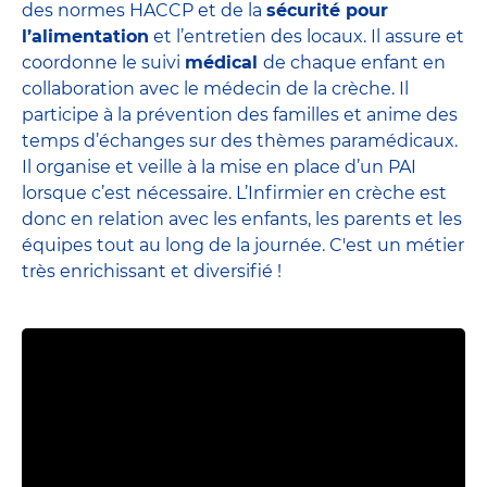
des normes HACCP et de la
sécurité pour
l’alimentation
et l’entretien des locaux. Il assure et
coordonne le suivi
médical
de chaque enfant en
collaboration avec le médecin de la crèche. Il
participe à la prévention des familles et anime des
temps d’échanges sur des thèmes paramédicaux.
Il organise et veille à la mise en place d’un PAI
lorsque c’est nécessaire. L’Infirmier en crèche est
donc en relation avec les enfants, les parents et
les
équipes
tout au long de la journée. C'est un métier
très enrichissant et diversifié !