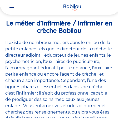
Vous
Accueil
Travailler chez Babilou
Le métier d’Infirmière / Infirmie
êtes
ici
Le métier d’Infirmière / Infirmier en
crèche Babilou
Il existe de
nombreux métiers
dans le milieu de la
petite enfance tels que le
directeur de la crèche
, le
directeur adjoint
,
l'éducateur de jeunes enfants
, le
psychomotricien
,
l'auxiliaires de puériculture
,
l'accompagnant éducatif petite enfance
,
l'auxiliaire
petite enfance
ou encore
l'agent de crèche
; et
chacun a son importance. Cependant, l’une des
figures phares et essentielles dans une crèche,
c’est l’infirmier : il s’agit du professionnel capable
de prodiguer des soins médicaux aux jeunes
enfants. Vous entamez vos études d’infirmier et
cherchez des renseignements, ou alors vous êtes