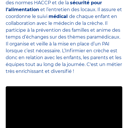
des normes HACCP et de la
sécurité pour
l’alimentation
et l’entretien des locaux. Il assure et
coordonne le suivi
médical
de chaque enfant en
collaboration avec le médecin de la crèche. Il
participe à la prévention des familles et anime des
temps d’échanges sur des thèmes paramédicaux.
Il organise et veille à la mise en place d’un PAI
lorsque c’est nécessaire. L’Infirmier en crèche est
donc en relation avec les enfants, les parents et
les
équipes
tout au long de la journée. C'est un métier
très enrichissant et diversifié !