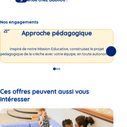
Nos engagements
Approche pédagogique
Int
Inspiré de notre Mission Educative, construisez le projet
Suivante
pédagogique de la crèche avec votre équipe, en toute autonomie !
Go
Go
Go
to
to
to
slide
slide
slide
1
2
3
Ces offres peuvent aussi vous
intéresser